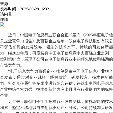
来源：
发布时间：
2025-09-28 16:32
访问量：
详情
近日，中国电子信息行业联合会正式发布《2025年度电子信
息企业竞争力报告》及百强
企业名单。联创电子科技股份有限公
司凭借前瞻的发展战略、领先的技术水平、持续的研发创新能
力，继2023年后，
再度跻身
中国电子信息竞争力百强企业
之列
，
位列第87位
，
展现了公司在电子信息行业
中
的领先地位和
强劲的
市场竞争力。
“电子信息竞争力百强企业”榜单
是由中国电子信息行业联
会
发布，
通过
对
企业规模、经营效益、研发投入、技术创新
力、社会责任履行等多维度
进行综合评估，
评选
出中国电子信息
产业中综合实力强、技术创新能力突出且具有行业影响力的标杆
企业。
近年来，联创电子牢牢把握行业发展
契机
，依托深厚的技术
积累，坚
定
不移地以自主创新
驱动
产业升级
。
公司
持续
加大
研发