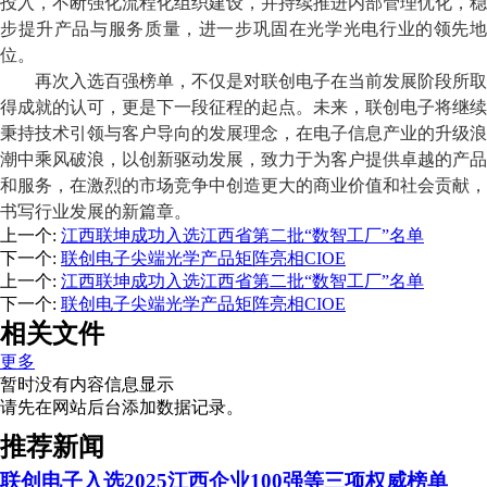
投入，
不断
强化流程化组织
建设
，
并持续推进
内部管理
优化
，稳
步提
升
产品
与
服务质量，
进一步巩固在光学光电行业的领先
位。
再次入选百强榜单，不仅是对联创电子在当前
发展阶段所取
得成就的认可，更是
下一段
征程的起点。未来，
联创电子将
继续
秉
持技术引领与客户导向
的
发展理念
，在电子信息产业的升级浪
潮中
乘风破浪
，
以创新驱动发展，致力于为客户提供卓越的产品
和服务，在激烈的市场竞争中创造更大的商业价值和社会贡献，
书写行业发展的新篇章。
上一个
:
江西联坤成功入选江西省第二批“数智工厂”名单
下一个
:
联创电子尖端光学产品矩阵亮相CIOE
上一个
:
江西联坤成功入选江西省第二批“数智工厂”名单
下一个
:
联创电子尖端光学产品矩阵亮相CIOE
相关文件
更多
暂时没有内容信息显示
请先在网站后台添加数据记录。
推荐新闻
联创电子入选2025江西企业100强等三项权威榜单