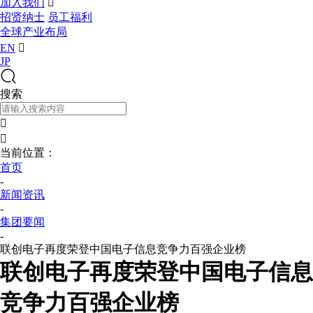
加入我们

招贤纳士
员工福利
全球产业布局
EN

JP
搜索


当前位置：
首页
-
新闻资讯
-
集团要闻
-
联创电子再度荣登中国电子信息竞争力百强企业榜
联创电子再度荣登中国电子信息
竞争力百强企业榜